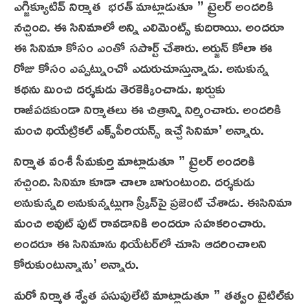
ఎగ్జిక్యూటివ్‌ నిర్మాత భరత్‌ మాట్లాడుతూ ” ట్రైలర్‌ అందరికి
నచ్చింది. ఈ సినిమాలో అన్ని ఎలిమెంట్స్‌ కుదిరాయి. అందరూ
ఈ సినిమా కోసం ఎంతో సపొర్ట్‌ చేశారు. అర్జున్‌ కోలా ఈ
రోజు కోసం ఎప్పట్నుంచో ఎదురుచూస్తున్నాడు. అనుకున్న
కథను మించి దర్శకుడు తెరకెక్కించాడు. ఖర్చుకు
రాజీపడకుండా నిర్మాతలు ఈ చిత్రాన్ని నిర్మించారు. అందరికి
మంచి థియేట్రికల్‌ ఎక్స్‌పీరియన్స్‌ ఇచ్చే సినిమా’ అన్నారు.
నిర్మాత వంశీ సీమకుర్తి మాట్లాడుతూ ” ట్రైలర్‌ అందరికి
నచ్చింది. సినిమా కూడా చాలా బాగుంటుంది. దర్శకుడు
అనుకున్నది అనుకున్నట్లుగా స్క్రీన్‌పై ప్రజెంట్‌ చేశాడు. ఈసినిమా
మంచి అవుట్‌ పుట్‌ రావడానికి అందరూ సహకరించారు.
అందరూ ఈ సినిమాను థియేటర్‌లో చూసి ఆదరించాలని
కోరుకుంటున్నాను’ అన్నారు.
మరో నిర్మాత శ్వేత పసుపులేటి మాట్లాడుతూ ” తత్వం టైటిల్‌కు