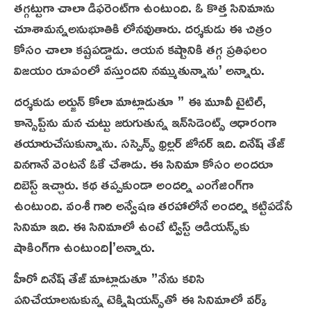
తగ్గట్టుగా చాలా డిఫరెంట్‌గా ఉంటుంది. ఓ కొత్త సినిమాను
చూశామన్నఅనుభూతికి లోనవుతారు. దర్శకుడు ఈ చిత్రం
కోసం చాలా కష్టపడ్డాడు. ఆయన కష్టానికి తగ్గ ప్రతిఫలం
విజయం రూపంలో వస్తుందని నమ్ముతున్నాను’ అన్నారు.
దర్శకుడు అర్జున్‌ కోలా మాట్లాడుతూ ” ఈ మూవీ టైటిల్‌,
కాన్సెప్ట్‌ను మన చుట్టు జరుగుతున్న ఇన్‌సిడెంట్స్‌ ఆధారంగా
తయారుచేసుకున్నాను. సస్పెన్స్‌ థ్రిల్లర్‌ జోనర్‌ ఇది. దినేష్‌ తేజ్‌
వినగానే వెంటనే ఓకే చేశాడు. ఈ సినిమా కోసం అందరూ
దిబెస్ట్‌ ఇచ్చారు. కథ తప్పకుండా అందర్ని ఎంగేజింగ్‌గా
ఉంటుంది. వంశీ గారి అన్వేషణ తరహాలోనే అందర్ని కట్టిపడేసే
సినిమా ఇది. ఈ సినిమాలో ఉంటే ట్విస్ట్‌ ఆడియన్స్‌కు
షాకింగ్‌గా ఉంటుంది|’అన్నారు.
హీరో దినేష్‌ తేజ్‌ మాట్లాడుతూ ”నేను కలిసి
పనిచేయాలనుకున్న టెక్నిషియన్స్‌తో ఈ సినిమాలో వర్క్‌