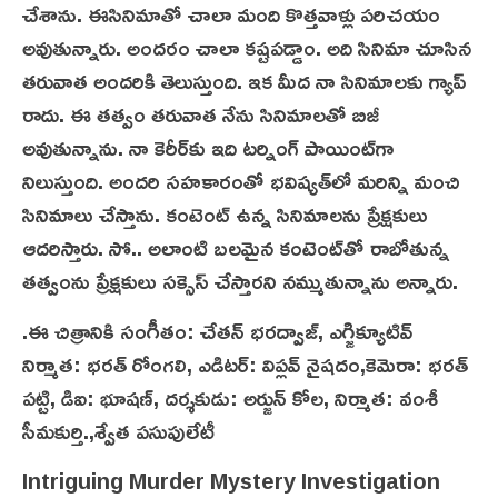
చేశాను. ఈసినిమాతో చాలా మంది కొత్తవాళ్లు పరిచయం
అవుతున్నారు. అందరం చాలా కష్టపడ్డాం. అది సినిమా చూసిన
తరువాత అందరికి తెలుస్తుంది. ఇక మీద నా సినిమాలకు గ్యాప్‌
రాదు. ఈ తత్వం తరువాత నేను సినిమాలతో బిజీ
అవుతున్నాను. నా కెరీర్‌కు ఇది టర్నింగ్‌ పాయింట్‌గా
నిలుస్తుంది. అందరి సహకారంతో భవిష్యత్‌లో మరిన్ని మంచి
సినిమాలు చేస్తాను. కంటెంట్‌ ఉన్న సినిమాలను ప్రేక్షకులు
ఆదరిస్తారు. సో.. అలాంటి బలమైన కంటెంట్‌తో రాబోతున్న
తత్వంను ప్రేక్షకులు సక్సెస్‌ చేస్తారని నమ్ముతున్నాను అన్నారు.
.ఈ చిత్రానికి సంగీతం: చేతన్ భరద్వాజ్‌, ఎగ్జిక్యూటివ్‌
నిర్మాత: భరత్‌ రోంగలి, ఎడిటర్‌: విప్లవ్‌ నైషదం,కెమెరా: భరత్‌
పట్టి, డిఐ: భూషణ్‌, దర్శకుడు: అర్జున్‌ కోల, నిర్మాత: వంశీ
సీమకుర్తి.,శ్వేత పసుపులేటీ
Intriguing Murder Mystery Investigation