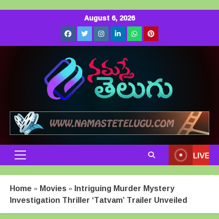
Skip
August 6, 2026
to
Facebook
Twitter
Instagram
LinkedIn
Whatsapp
Pinterest
content
LIVE
Primary
Menu
Home
»
Movies
»
Intriguing Murder Mystery
Investigation Thriller ‘Tatvam’ Trailer Unveiled