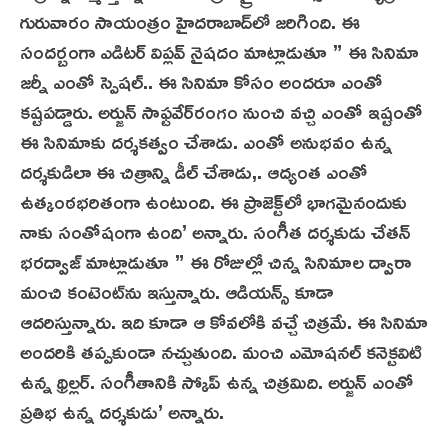
గురువారం సాయంత్రం హైదరాబాద్‌లో జరిగింది. ఈ
సందర్బంగా ఎడిటర్‌ విప్లవ్‌ నైషదం మాట్లాడుతూ ” ఈ సినిమా
జర్నీ ఎంతో స్పెషల్‌.. ఈ సినిమా కోసం అందరూ ఎంతో
కష్టపడ్డారు. అర్జున్‌ సాఫ్టవేర్‌రంగం నుంచి వచ్చి ఎంతో ఇష్టంతో
ఈ సినిమాకు దర్శకత్వం చేశాడు. ఎంతో అనుభవం ఉన్న
దర్శకుడిలా ఈ చిత్రాన్ని డీల్‌ చేశాడు,. ఆద్యంత ఎంతో
ఉత్కంఠభరితంగా ఉంటుంది. ఈ ప్రాజెక్ట్‌లో భాగమైనందుకు
నాకు సంతోషంగా ఉంది’ అన్నారు. సంగీత దర్శకుడు చేతన్‌
భరద్వాజ్‌ మాట్లాడుతూ ” ఈ రోజుల్లో చిన్న సినిమాల ద్వారా
మంచి కంటెంట్‌ను ఇస్తున్నారు. ఆడియన్స్‌ కూడా
ఆదరిస్తున్నారు. ఇది కూడా ఆ కోవలోకి వచ్చే చిత్రమే. ఈ సినిమా
అందరికి తప్పకుండా నచ్చుతుంది. మంచి ఎమోషనల్‌ కనెక్టవిటి
ఉన్న థ్రిల్లర్. సంగీతానికి స్కోప్‌ ఉన్న చిత్రమిది. అర్జున్‌ ఎంతో
ప్రతిభ ఉన్న దర్శకుడు’ అన్నారు.