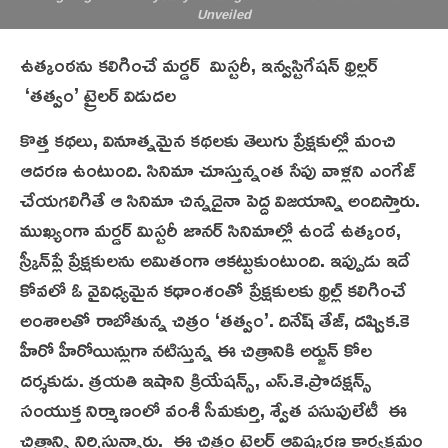
Unveiled
ఉత్కంఠను కలిగించే మర్డర్ మిస్టరీ, ఇన్వస్టిగేషన్‌ థ్రిల్లర్‌
‘తత్వం’ ట్రైలర్‌ విడుదల
కొత్త కథలు, వినూత్నమైన కథలకు తెలుగు ప్రేక్షకుల్లో మంచి
ఆదరణ ఉంటుంది. సినిమా చూస్తున్నంత సేపు వాళ్లని ఎంగేజ్‌
చేయగలిగితే ఆ సినిమా చిన్నదైనా పెద్ద విజయాన్ని అందిస్తారు.
ముఖ్యంగా మర్డర్‌ మిస్టరీ జానర్‌ సినిమాల్లో ఉండే ఉత్కంఠ,
స్క్రీన్‌ప్లే ప్రేక్షకులను అమితంగా ఆకట్టుకుంటుంది. ఇప్పుడు ఇదే
కోవలో ఓ వైవిధ్యమైన కథాంశంతో ప్రేక్షకులకు థ్రిల్ల్‌ కలిగించే
అంశాలతో రాబోతున్న చిత్రం ‘తత్వం’. దినేష్‌ తేజ్‌, దష్విక.కె
హీరో హీరోయిన్లుగా నటిస్తున్న ఈ చిత్రానికి అర్జున్‌ కోల
దర్శకుడు. త్రయతి ఇషాని క్రియేషన్స్‌, ఎస్‌.కె.ప్రొడక్షన్స్‌
సంయుక్త నిర్మాణంలో వంశీ సీమకుర్తి, శ్వేత పసుపులేటీ ఈ
చిత్రాన్ని నిర్మిస్తున్నారు. ఈ చిత్రం ట్రైలర్‌ ఆవిష్కరణ కార్యక్రమం