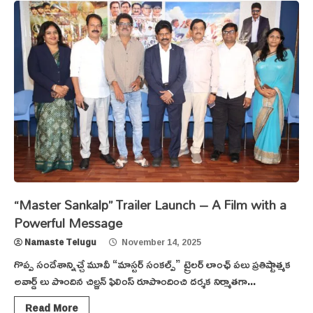
“Master Sankalp” Trailer Launch – A Film with a
Powerful Message
Namaste Telugu
November 14, 2025
గొప్ప సందేశాన్నిచ్చే మూవీ “మాస్టర్ సంకల్ప్” ట్రైలర్ లాంఛ్ పలు ప్రతిష్టాత్మక
అవార్డ్ లు పొందిన చిల్డ్రన్ ఫిలింస్ రూపొందించి దర్శక నిర్మాతగా...
Read More