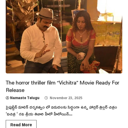
The horror thriller film “Vichitra” Movie Ready For
Release
Namaste Telugu
November 23, 2025
సైఫుద్దీన్ మాలిక్ దర్శకత్వం లో విడుదలకు సిద్ధంగా ఉన్న హార్రర్ త్రిల్లర్ చిత్రం
‘విచిత్ర ‘ రవి శ్రీయ తివారి హీరో హీరోయిన్...
Read More