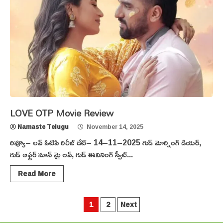
LOVE OTP Movie Review
Namaste Telugu
November 14, 2025
రివ్యూ– లవ్‌ ఓటిపి రిలీజ్‌ డేట్‌– 14–11–2025 గుడ్‌ మోర్నింగ్‌ డియర్,
గుడ్‌ ఆఫ్టర్‌ నూన్‌ మై లవ్, గుడ్‌ ఈవినింగ్‌ స్వీట్‌...
Read More
Posts
1
2
Next
pagination