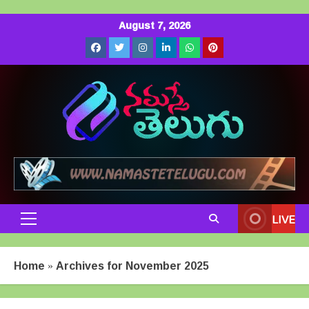
Skip
August 7, 2026
to
Facebook
Twitter
Instagram
LinkedIn
Whatsapp
Pinterest
content
LIVE
Primary
Menu
Home
»
Archives for November 2025