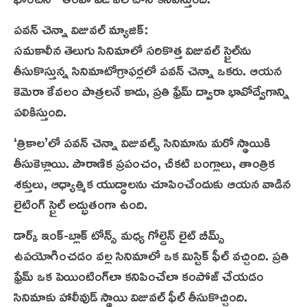
పవన్ చెన్నా విజువల్ మ్యాజిక్:
సమకాలీన తెలుగు సినిమాలో సరికొత్త విజువల్ స్టైల్‌ను
తీసుకొస్తున్న సినిమాటోగ్రాఫర్లలో పవన్ చెన్నా ఒకరు. ఆయ‌న
కెమెరా కేవలం పాత్రల‌నే కాదు, ప్రతి ఫ్రేమ్ ద్వారా భావోద్వేగాన్ని
పలికిస్తుంది.
‘త్రికాల’లో పవన్ చెన్నా విజువల్స్ సినిమాను మరో స్థాయికి
తీసుకెళ్లాయి. పౌరాణిక ప్రపంచం, చీకటి బంగ్లాలు, తాంత్రిక
శక్తులు, ఆధ్యాత్మిక యుద్ధాలను చూపించేందుకు ఆయన వాడిన
లైటింగ్ స్టైల్ అద్భుతంగా ఉంది.
డార్క్ ఇంక్-బ్లాక్ టోన్స్ మధ్య గోల్డెన్ లైట్ బీమ్స్
ఉపయోగించడం వల్ల సినిమాలో ఒక మిస్టిక్ ఫీల్ వచ్చింది. ప్రతి
ఫ్రేమ్ ఒక పెయింటింగ్‌లా కనిపించేలా కంపోజ్ చేయడం
సినిమాకు హాలీవుడ్ స్థాయి విజువల్ ఫీల్ తీసుకొచ్చింది.