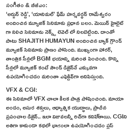
సంగీతం & బీజీఎం:
‘అర్జున్ రెడ్డి’, ‘యానిమల్’ ఫేమ్ హర్షవర్ధన్ రామేశ్వరం
అందించిన మ్యూజిక్ సినిమాకు ప్రధాన బలం. మెయిన్ హైలైట్
గా నిలిచి సినిమాను నెక్స్ట్ లెవెల్ లో నిలబెట్టింది. దాంతో
పాటు SHAJITH HUMAYUN అందించిన బ్యాక్ గ్రౌండ్
మ్యూజిక్ సినిమాకు ప్రాణం పోసింది. ముఖ్యంగా హారర్,
తాంత్రిక సీన్ల‌లో BGM భయాన్ని మరింత పెంచింది. కొన్ని
సీన్ల‌లో మ్యూజిక్ కంటే సౌండ్ డిజైన్‌నే ఎక్కువగా
ఉపయోగించడం మ‌రింతా ఎఫెక్టివ్‌గా అనిపిస్తుంది.
VFX & CGI:
ఈ సినిమాలో VFX చాలా కీలక పాత్ర పోషించింది. మాయా
అండం, అసుర శక్తులు, ఆధ్యాత్మిక యుద్ధాలు, ప్రాచీన
ప్రపంచాల డిజైన్.. ఇలా విజువ‌ల‌న్నీ రిచ్‌గా కనిపి్తాయి. CGIని
అతిగా కాకుండా కథలో భాగంలా ఉపయోగించడం ప్లస్