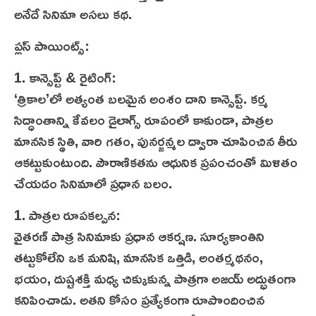
అనేదే సినిమా అసలు కథ.
ప్లస్ పాయింట్స్:
1. కాన్సెప్ట్ & రైటింగ్:
‘త్రికాల’లో అత్యంత బలమైన అంశం దాని కాన్సెప్ట్. కర్మ
సిద్ధాంతాన్ని కేవలం డైలాగ్స్ రూపంలో కాకుండా, పాత్రల
మానసిక స్థితి, వారి గతం, పునర్జన్మల ద్వారా చూపించిన తీరు
ఆకట్టుకుంటుంది. పౌరాణికతను ఆధునిక ప్రపంచంతో మిళితం
చేయడం సినిమాలో ప్రధాన బలం.
1. పాత్రల రూపకల్పన:
వైతరణ్ పాత్ర సినిమాకు ప్రధాన ఆకర్షణ. సూర్యకాంతిని
తట్టుకోలేని ఒక మనిషి, మానసిక ఒత్తిడి, అంతర్మథనం,
భయం, దుష్టశక్తి మధ్య చిక్కుకున్న పాత్రగా అజయ్ అద్భుతంగా
కనిపించాడు. అతని కోసం ప్రత్యేకంగా రూపొందించిన