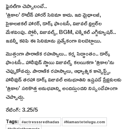
ఫైన‌ల్‌గా చెప్పాలంటే..
‘త్రికాల’ రొటీన్ హారర్ సినిమా కాదు. ఇది మైథాలజీ,
సైకాలజికల్ హారర్, డార్క్ ఫాంటసీ, విజువల్ థ్రిల్లర్‌ల
మేళవింపు. స్టోరీ, విజువల్స్, BGM, టెక్నికల్ ఎగ్జిక్యూషన్..
ఇవ‌న్నీ క‌లిపి ఈ సినిమాను ప్రత్యేకంగా నిలబెట్టాయి.
మొత్తంగా పౌరాణిక రహస్యాలు.. కర్మ సిద్ధాంతం.. డార్క్
ఫాంటసీ.. హాలీవుడ్ స్థాయి విజువల్స్ కలయికగా ‘త్రికాల’ను
చెప్పుకోవ‌చ్చు. పౌరాణిక రహస్యాలు, ఆధ్యాత్మిక కాన్సెప్ట్స్,
హాలీవుడ్ తరహా డార్క్ విజువల్ అనుభూతిని ఇష్టపడే ప్రేక్షకులకు
‘త్రికాల’ స‌రికొత్త అనుభవాన్ని అందిస్తుంద‌ని నిస్సందేహంగా
చెప్పొచ్చు.
రేటింగ్: 3.25/5
Tags:
#actresssredhadas
#Namastetelugu.com
#trikalathemovie