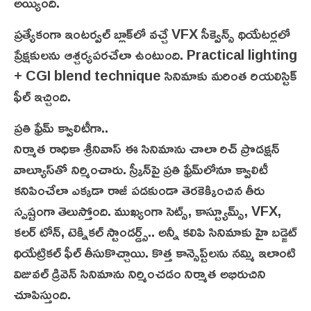
అయ్యింది.
ప్రత్యేకంగా ఇంట‌ర్వ‌ల్ బ్లాక్‌లో వచ్చే VFX సీక్వెన్స్ థియేటర్లలో
ప్రేక్షకులను ఆశ్చర్యపరచేలా ఉంటుంది. Practical lighting
+ CGI blend technique సినిమాకు మరింత రియలిస్టిక్
ఫీల్ ఇచ్చింది.
ప్ర‌తి ఫ్రేమ్ క్వాలిటీగా..
నిర్మాత రాధికా శ్రీనివాస్ ఈ సినిమాను చాలా రిచ్ ప్రొడక్షన్
వాల్యూస్‌తో నిర్మించారు. స్క్రీన్‌పై ప్రతి ఫ్రేమ్‌లోనూ క్వాలిటీ
కనిపించేలా ఎక్కడా రాజీ పడకుండా తెరకెక్కించిన తీరు
స్పష్టంగా తెలుస్తోంది. ముఖ్యంగా సెట్స్, కాస్ట్యూమ్స్, VFX,
కలర్ టోన్, టెక్నికల్ స్టాండర్డ్స్.. అన్నీ క‌లిపి సినిమాకు హై బడ్జెట్
థియేట్రికల్ ఫీల్ తీసుకొచ్చాయి. కొత్త కాన్సెప్ట్‌లను నమ్మి ఇలాంటి
విజువల్ డ్రివెన్ సినిమాను నిర్మించడం నిర్మాత అభిరుచిని
చూపిస్తుంది.