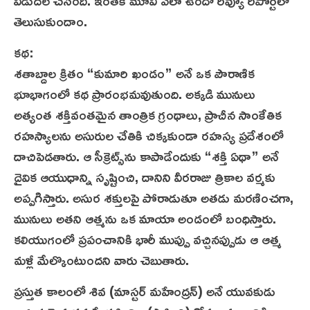
విడుద‌ల చేసింది. ఇంత‌కీ మూవీ ఎలా ఉందో రివ్యూ రిపోర్ట్‌లో
తెలుసుకుందాం.
కథ:
శ‌తాబ్దాల క్రితం “కుమారి ఖండం” అనే ఒక పౌరాణిక
భూభాగంలో కథ ప్రారంభమవుతుంది. అక్కడి మునులు
అత్యంత శక్తివంతమైన తాంత్రిక గ్రంథాలు, ప్రాచీన సాంకేతిక
రహస్యాలను అసురుల చేతికి చిక్కకుండా రహస్య ప్రదేశంలో
దాచిపెడతారు. ఆ సీక్రెట్స్‌ను కాపాడేందుకు “శక్తి ఏథా” అనే
దైవిక ఆయుధాన్ని సృష్టించి, దానిని వీరరాజు త్రికాల వర్మకు
అప్పగిస్తారు. అసుర శక్తులపై పోరాడుతూ అతడు మరణించగా,
మునులు అతని ఆత్మను ఒక మాయా అండంలో బంధిస్తారు.
కలియుగంలో ప్రపంచానికి భారీ ముప్పు వచ్చినప్పుడు ఆ ఆత్మ
మళ్లీ మేల్కొంటుందని వారు చెబుతారు.
ప్రస్తుత కాలంలో శివ (మాస్టర్ మహేంద్రన్) అనే యువకుడు