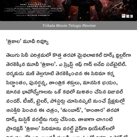
Trikala Movie Telugu Review
‘త్రికాల’ మూవీ రివ్యూ
తెలుగు సినీ పరిశ్రమలో కొత్త తరహా మైథలాజికల్ డార్క్ థ్రిల్లర్‌గా
తెర‌కెక్కిన‌ మూవీ ‘త్రికాల’. ఎ స్క్రిప్ట్ ఆఫ్ గాడ్ అనేది స‌బ్‌టైటిల్.
దర్శకుడు మణి తెల్లగూటి తెరకెక్కించిన ఈ సినిమా కర్మ
సిద్ధాంతం, పునర్జన్మ, తాంత్రిక శక్తులు, మానసిక భయం,
మానవ భావోద్వేగాలను ఒకే కథలో మిళితం చేసిన విజువల్
వండ‌ర్. టీజర్, ట్రైలర్, పోస్టర్లు చూసినప్పటి నుంచే ప్రేక్షకుల్లో
ఆసక్తిని పెంచిన ఈ చిత్రం, ‘తుంబాడ్’, ‘కాంతార’ తరహా
డార్క్ మిస్టిక్ వరల్డ్‌ను గుర్తు చేసింది. తాజాగా చాగంటి
ప్రొడ‌క్ష‌న్ ‘త్రికాల’ సినిమాను వ‌ర‌ల్డ్ వైడ్‌గా థియేట‌ర్‌ల‌లో