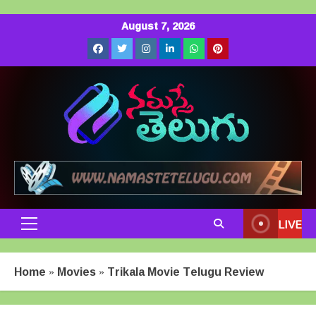
Skip
August 7, 2026
to
Facebook
Twitter
Instagram
LinkedIn
Whatsapp
Pinterest
content
LIVE
Primary
Menu
Home
»
Movies
»
Trikala Movie Telugu Review