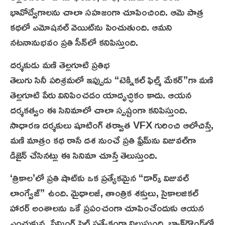
భావోద్వేగాలను చాలా సహజంగా చూపించింది. ఆమె పాత్ర
కథలో ఎమోషనల్ వెయిట్‌ను పెంచుతుంది. ఆమని
నట‌నానుభవం ప్రతి సీన్‌లో కనిపిస్తుంది.
దర్శకుడు మణి తెల్లగూటి ప్రతిభ
తెలుగు సినీ పరిశ్రమలో ఇప్పుడు “టెక్నికల్ ఫిల్మ్ మేకర్”గా మణి
తెల్లగూటి పేరు వినిపించడం యాదృచ్ఛికం కాదు. ఆయన
దర్శకత్వం ఈ సినిమాలో చాలా స్పష్టంగా కనిపిస్తుంది.
సాధారణ దర్శకులు షూటింగ్ తర్వాత VFX గురించి ఆలోచిస్తే,
మణి మాత్రం కథ రాసే దశ నుంచే ప్రతి ఫ్రేమ్‌ను విజువల్‌గా
డిజైన్ చేసినట్లు ఈ సినిమా చూస్తే తెలుస్తుంది.
‘త్రికాల’లో ప్రతి షాట్‌కు ఒక ప్రత్యేకమైన “డార్క్ విజువల్
లాంగ్వేజ్” ఉంది. మైథాలజీ, తాంత్రిక శక్తులు, సైకాలజికల్
హారర్ అంశాలను ఒకే ప్రపంచంగా చూపించేందుకు ఆయన
ఎంచుకున్న ఫ్రేమింగ్ స్టైల్ ప్రత్యేకంగా నిలుస్తుంది. బ్యాక్‌గ్రౌండ్‌లో