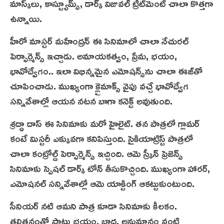
మాస్క్‌లు, కాస్ట్యూమ్స్, డార్క్ విజువల్ ట్రీట్‌మెంట్ చాలా కొత్తగా
ఉన్నాయి.
హీరో మాస్టర్ మహేంద్రన్ ఈ సినిమాలో చాలా నేచురల్
పెర్ఫార్మెన్స్ ఇచ్చాడు. అమాయకత్వం, ప్రేమ, భయం,
భావోద్వేగం.. ఇలా విభిన్నమైన ఎమోషన్స్‌ను చాలా ఈజ్‌తో
చూపించాడు. ముఖ్యంగా క్లైమాక్స్ వైపు వచ్చే భావోద్వేగ
సన్నివేశాల్లో ఆయన నటన బాగా కనెక్ట్ అవుతుంది.
శ్రద్ధా దాస్ ఈ సినిమాకు మ‌రో హైలైట్‌. త‌న‌ పాత్రలో గ్లామర్
కంటే మిస్టరీ ఎక్కువగా కనిపిస్తుంది. సైకియాట్రిస్ట్ పాత్రలో
చాలా కంట్రోల్డ్ పెర్ఫార్మెన్స్ ఇచ్చింది. ఆమె స్క్రీన్ ప్రెజెన్స్
సినిమాకు స్పెష‌ల్ డార్క్ టోన్ తీసుకొచ్చింది. ముఖ్యంగా హారర్,
ఎమోషనల్ సన్నివేశాల్లో ఆమె యాక్టింగ్ ఆకట్టుకుంటుంది.
సీనియర్ నటి ఆమని పాత్ర కూడా సినిమాకు కీలకం.
తల్లితనంతో పాటు భయం, బాధ, అనుమానం వంటి