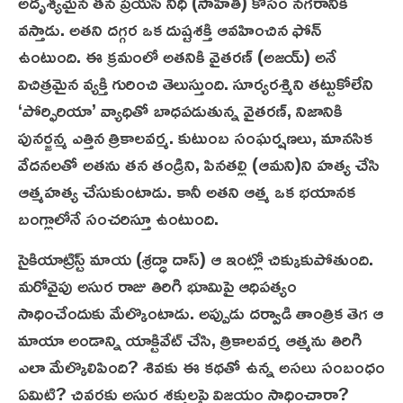
అదృశ్యమైన తన ప్రేయసి నిధి (సాహితి) కోసం నగరానికి
వస్తాడు. అతని దగ్గర ఒక దుష్టశక్తి ఆవహించిన ఫోన్
ఉంటుంది. ఈ క్రమంలో అతనికి వైతరణ్ (అజయ్) అనే
విచిత్రమైన వ్యక్తి గురించి తెలుస్తుంది. సూర్యరశ్మిని తట్టుకోలేని
‘పోర్ఫిరియా’ వ్యాధితో బాధపడుతున్న వైతరణ్, నిజానికి
పునర్జన్మ ఎత్తిన త్రికాలవర్మ. కుటుంబ సంఘర్షణలు, మానసిక
వేదనలతో అతను తన తండ్రిని, పినతల్లి (ఆమని)ని హత్య చేసి
ఆత్మహత్య చేసుకుంటాడు. కానీ అతని ఆత్మ ఒక భయానక
బంగ్లాలోనే సంచరిస్తూ ఉంటుంది.
సైకియాట్రిస్ట్ మాయ (శ్రద్ధా దాస్) ఆ ఇంట్లో చిక్కుకుపోతుంది.
మరోవైపు అసుర రాజు తిరిగి భూమిపై ఆధిపత్యం
సాధించేందుకు మేల్కొంటాడు. అప్పుడు దర్వాడి తాంత్రిక తెగ ఆ
మాయా అండాన్ని యాక్టివేట్ చేసి, త్రికాలవర్మ ఆత్మను తిరిగి
ఎలా మేల్కొలిపింది? శివకు ఈ కథతో ఉన్న అసలు సంబంధం
ఏమిటి? చివరకు అసుర శక్తులపై విజయం సాధించారా?