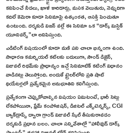
కనిపించే నీడలు, ఖాళీ కారిడార్లు, మసక వెలుతురు, నెమ్మదిగా
కదిలే కెమెరా కూడా సినిమాపై ఉత్కంఠ‌త‌, ఆస‌క్తి పెంచుతూ
ఉంటుంది. దర్శకుడి విజన్ వల్లే ఈ సినిమా ఒక “డార్క్ మిస్టిక్
యూనివర్స్”లా అనిపిస్తుంది.
ఎడిటింగ్ విషయంలో కూడా మణి పని చాలా భిన్నంగా ఉంది.
సాధారణ కమర్షియల్ కట్‌లకు బదులుగా, సౌండ్ డిజైన్,
విజువల్ రిథమ్‌కు ప్రాధాన్యం ఇచ్చే సినిమాటిక్ కటింగ్ విధానం
వాడినట్లు తెలుస్తోంది. అందుకే ట్రైలర్‌లోని ప్రతి షాట్
థియేటర్లలో ప్ర‌త్యేక‌మైన‌ అనుభూతిని కలిగిస్తుంది.
ప్రత్యేకంగా చెప్పుకోవాల్సిన విషయం ఏమిటంటే, భారీ సెట్లు
లేకపోయినా, ఫ్రేమ్ కంపోజిషన్, డిజిటల్ ఎక్స్‌టెన్షన్స్, CGI
బ్యాక్‌డ్రాప్స్ ద్వారా గ్రాండ్ విజువల్ స్కేల్ తీసుకురావడం
దర్శకుడి ప్రధాన బలం. చాలా సన్నివేశాల్లో “హాలీవుడ్ డార్క్
ఫాంటసీ” తరహా విజువల్ టోన్ కనిపిస్తుంది.