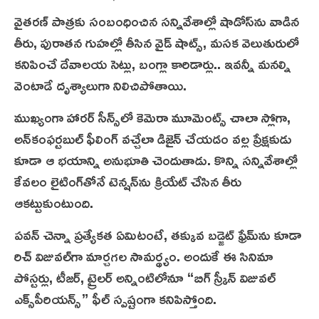
వైతరణ్ పాత్రకు సంబంధించిన సన్నివేశాల్లో షాడోస్‌ను వాడిన
తీరు, పురాతన గుహల్లో తీసిన వైడ్ షాట్స్, మసక వెలుతురులో
కనిపించే దేవాలయ సెట్లు, బంగ్లా కారిడార్లు.. ఇవన్నీ మ‌న‌ల్ని
వెంటాడే దృశ్యాలుగా నిలిచిపోతాయి.
ముఖ్యంగా హారర్ సీన్స్‌లో కెమెరా మూమెంట్స్ చాలా స్లోగా,
అన్‌కంఫర్టబుల్ ఫీలింగ్ వచ్చేలా డిజైన్ చేయడం వల్ల ప్రేక్షకుడు
కూడా ఆ భయాన్ని అనుభూతి చెందుతాడు. కొన్ని సన్నివేశాల్లో
కేవలం లైటింగ్‌తోనే టెన్షన్‌ను క్రియేట్ చేసిన తీరు
ఆకట్టుకుంటుంది.
పవన్ చెన్నా ప్రత్యేకత ఏమిటంటే, తక్కువ బడ్జెట్ ఫ్రేమ్‌ను కూడా
రిచ్ విజువల్‌గా మార్చగల సామర్థ్యం. అందుకే ఈ సినిమా
పోస్టర్లు, టీజర్, ట్రైలర్ అన్నింటిలోనూ “బిగ్ స్క్రీన్ విజువల్
ఎక్స్‌పీరియన్స్” ఫీల్ స్పష్టంగా కనిపిస్తోంది.